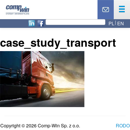
PL
EN
OFERTA
PRODUKTY
case_study_transport
USŁUGI
PARTNERZY
CASE STUDY
AKTUALNOŚCI
RODO
O NAS
BLOG
TOP 10
KONTAKT
Copyright © 2026 Comp-Win Sp. z o.o.
RODO