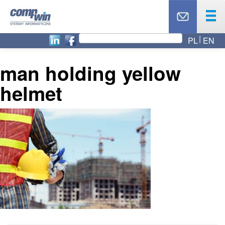
PL
EN
OFERTA
PRODUKTY
man holding yellow
USŁUGI
helmet
PARTNERZY
CASE STUDY
AKTUALNOŚCI
RODO
O NAS
BLOG
TOP 10
KONTAKT