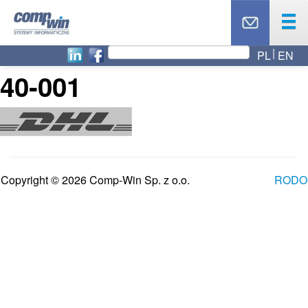
PL
EN
OFERTA
40-001
PRODUKTY
USŁUGI
PARTNERZY
CASE STUDY
AKTUALNOŚCI
Copyright © 2026 Comp-Win Sp. z o.o.
RODO
RODO
O NAS
BLOG
TOP 10
KONTAKT