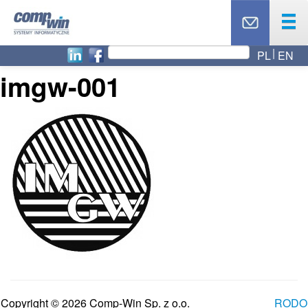
PL
EN
OFERTA
imgw-001
PRODUKTY
USŁUGI
PARTNERZY
CASE STUDY
AKTUALNOŚCI
RODO
O NAS
BLOG
TOP 10
KONTAKT
Copyright © 2026 Comp-Win Sp. z o.o.
RODO