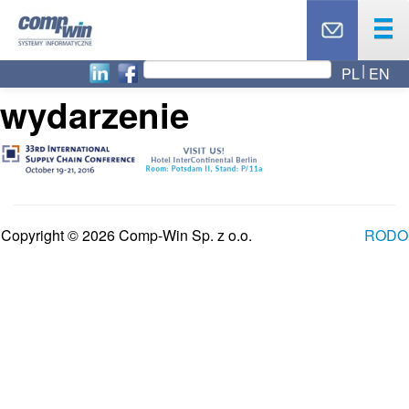
PL
EN
OFERTA
wydarzenie
PRODUKTY
USŁUGI
PARTNERZY
CASE STUDY
AKTUALNOŚCI
Copyright © 2026 Comp-Win Sp. z o.o.
RODO
RODO
O NAS
BLOG
TOP 10
KONTAKT