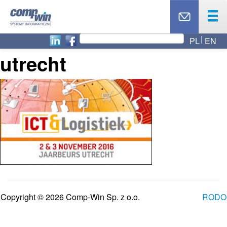
PL
EN
OFERTA
utrecht
PRODUKTY
USŁUGI
PARTNERZY
CASE STUDY
AKTUALNOŚCI
RODO
O NAS
BLOG
TOP 10
Copyright © 2026 Comp-Win Sp. z o.o.
RODO
KONTAKT