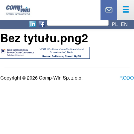
PL
EN
OFERTA
Bez tytułu.png2
PRODUKTY
USŁUGI
PARTNERZY
CASE STUDY
AKTUALNOŚCI
Copyright © 2026 Comp-Win Sp. z o.o.
RODO
RODO
O NAS
BLOG
TOP 10
KONTAKT