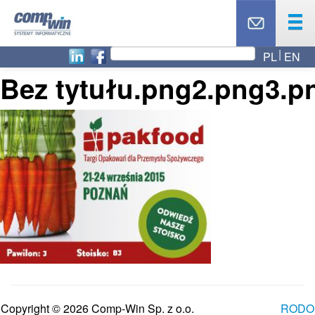
PL
EN
OFERTA
Bez tytułu.png2.png3.p
PRODUKTY
USŁUGI
PARTNERZY
CASE STUDY
AKTUALNOŚCI
RODO
O NAS
BLOG
TOP 10
KONTAKT
Copyright © 2026 Comp-Win Sp. z o.o.
RODO