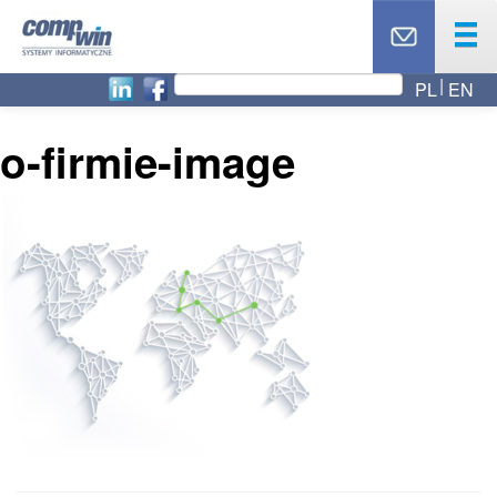
PL
EN
OFERTA
PRODUKTY
o-firmie-image
USŁUGI
PARTNERZY
CASE STUDY
AKTUALNOŚCI
RODO
O NAS
BLOG
TOP 10
KONTAKT