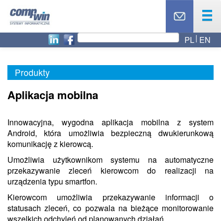
PL
EN
OFERTA
PRODUKTY
Produkty
USŁUGI
PARTNERZY
Aplikacja mobilna
CASE STUDY
Innowacyjna, wygodna aplikacja mobilna z system
AKTUALNOŚCI
Android, która umożliwia bezpieczną dwukierunkową
RODO
komunikację z kierowcą.
O NAS
Umożliwia użytkownikom systemu na automatyczne
przekazywanie zleceń kierowcom do realizacji na
BLOG
urządzenia typu smartfon.
TOP 10
Kierowcom umożliwia przekazywanie informacji o
statusach zleceń, co pozwala na bieżące monitorowanie
KONTAKT
wszelkich odchyleń od planowanych działań.