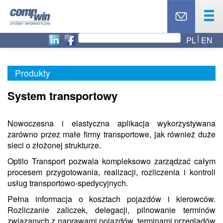
PL
EN
OFERTA
PRODUKTY
Produkty
USŁUGI
PARTNERZY
System transportowy
CASE STUDY
Nowoczesna i elastyczna aplikacja wykorzystywana
AKTUALNOŚCI
zarówno przez małe firmy transportowe, jak również duże
RODO
sieci o złożonej strukturze.
O NAS
Optilo Transport pozwala kompleksowo zarządzać całym
procesem przygotowania, realizacji, rozliczenia i kontroli
BLOG
usług transportowo-spedycyjnych.
TOP 10
Pełna informacja o kosztach pojazdów i kierowców.
Rozliczanie zaliczek, delegacji, pilnowanie terminów
KONTAKT
związanych z naprawami pojazdów, terminami przeglądów