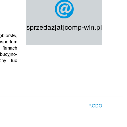
sprzedaz[at]comp-win.pl
biorstw,
nsportem
firmach
bucyjno-
sny lub
RODO