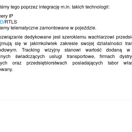
śmy tego poprzez integrację m.in. takich technologii:
ery IP
ID
/RTLS
temy telematyczne zamontowane w pojeździe.
ozwiązanie dedykowane jest szerokiemu wachlarzowi przedsię
ajmują się w jakimkolwiek zakresie swojej działalności tra
odowym. Tracking wizyjny stanowi wartość dodaną w 
jnych świadczących usługi transportowe, firmach dystry
wych oraz przedsiębiorstwach posiadających tabor wła
owany.