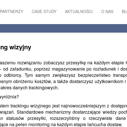
PARTNERZY
CASE STUDY
AKTUALNOŚCI
O NAS
B
RODO
ing wizyjny
naszemu rozwiązaniu zobaczysz przesyłkę na każdym etapie 
– od załadunku, poprzez magazynowanie po rozładunek i do
go odbiorcy. Tym samym zwiększysz bezpieczeństwo transpo
snym obniżeniu kosztów, a także dostarczysz użytkownikom i
zakres danych trackingowych.
wyróżnia?
stem trackingu wizyjnego jest najnowocześniejszym z dostępn
związań. Standardowe mechanizmy dostarczające wiedzy poc
n statusów przesyłki, rozszerzyliśmy o rzeczywiste dane
ące na pełen monitoring na każdym etapie łańcucha dostaw.