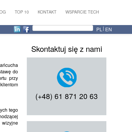
LOG
TOP 10
KONTAKT
WSPARCIE TECH
PL
EN
Skontaktuj się z nami
łańcucha
stawę do
rtu przy
 klientom
(+48) 61 871 20 63
ych tego
hodzącej
 wizyjne