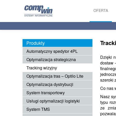
OFERTA
PRODUKTY
USŁUGI
Track
Produkty
Automatyczny spedytor 4PL
Dzięki 
Optymalizacja strategiczna
dostaw 
Tracking wizyjny
finalne
jednocze
Optymalizacja tras – Optilo Lite
szeroki 
Optymalizacja dystrybucji
Co nas 
System transportowy
Nasz sy
Usługi optymalizacji logistyki
typu ro
ze zmia
System TMS
pozwalaj