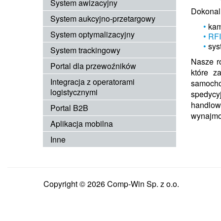
System awizacyjny
Dokonali
System aukcyjno-przetargowy
kam
System optymalizacyjny
RF
sys
System trackingowy
Nasze r
Portal dla przewoźników
które z
Integracja z operatorami
samoch
logistycznymi
spedycy
handlo
Portal B2B
wynajm
Aplikacja mobilna
Inne
Copyright © 2026 Comp-Win Sp. z o.o.